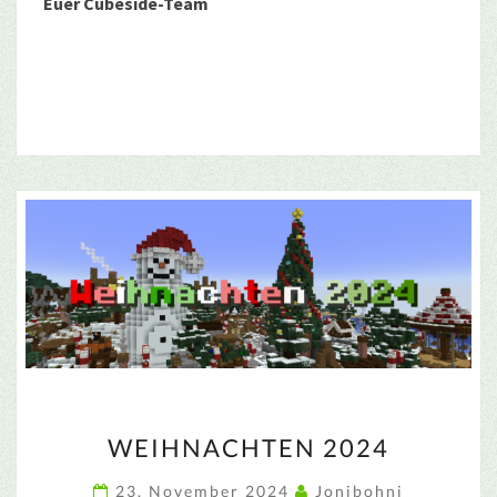
Euer Cubeside-Team
WEIHNACHTEN
WEIHNACHTEN 2024
2024
23. November 2024
Jonibohni