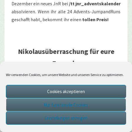
Dezember ein neues JnR bei
/tt jnr_adventskalender
absolvieren. Wenn ihr alle 24 Advents-JumpandRuns
geschafft habt, bekommt ihr einen
tollen Preis!
Nikolausüberraschung für eure
Freunde:
Wir verwenden Cookies, um unsere Website und unseren Service zu optimieren.
In diesem Jahr könnt ihr
eure Freunde wieder mit
Nikolaus-Überraschungen beschenken
, die
Cookies akzeptieren
verschiedene Items enthalten können.
Nur funktionale Cookies
Ihr könnt aus
verschiedenen Optionen auswählen,
Einstellungen anzeigen
die besondere benannte Items enthalten
und ein
Grußwort dazu senden. Optional könnt ihr auch