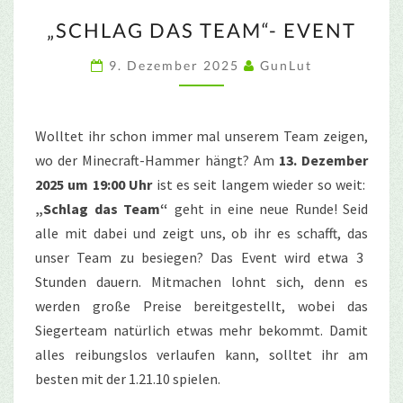
„SCHLAG
„SCHLAG DAS TEAM“- EVENT
DAS
TEAM“-
9. Dezember 2025
GunLut
EVENT
Wolltet ihr schon immer mal unserem Team zeigen,
wo der Minecraft-Hammer hängt? Am
13. Dezember
2025 um 19:00 Uhr
ist es seit langem wieder so weit:
„Schlag das Team“
geht in eine neue Runde!
Seid
alle mit dabei und zeigt uns, ob ihr es
schafft, das
unser Team zu besiegen? Das Event wird etwa 3
Stunden dauern.
Mitmachen lohnt sich, denn es
werden große Preise
bereitgestellt
, wobei das
Siegerteam natürlich etwas mehr bekommt. Damit
alles reibungslos verlaufen kann, solltet ihr am
besten mit der 1.21.10 spielen.