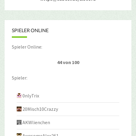
SPIELER ONLINE
Spieler Online:
44 von 100
Spieler:
0nlyTrix
20Misch10Crazzy
AKWlienchen
AwesomeAlex261