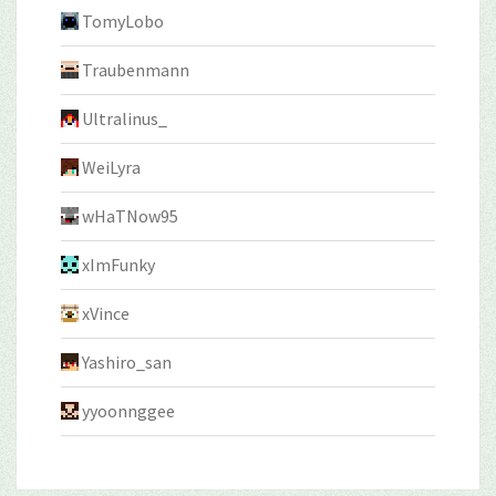
TomyLobo
Traubenmann
Ultralinus_
WeiLyra
wHaTNow95
xImFunky
xVince
Yashiro_san
yyoonnggee