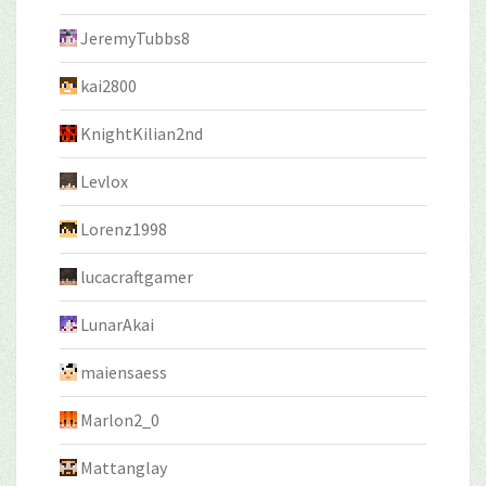
JeremyTubbs8
kai2800
KnightKilian2nd
Levlox
Lorenz1998
lucacraftgamer
LunarAkai
maiensaess
Marlon2_0
Mattanglay