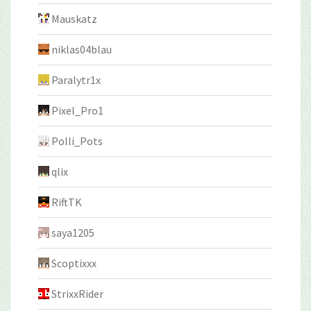
Mauskatz
niklas04blau
Paralytr1x
Pixel_Pro1
Polli_Pots
qlix
RiftTK
saya1205
Scoptixxx
StrixxRider