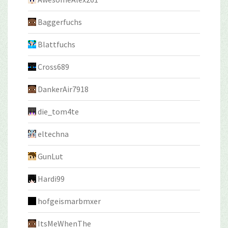
Baggerfuchs
Blattfuchs
Cross689
DankerAir7918
die_tom4te
eltechna
GunLut
Hardi99
hofgeismarbmxer
ItsMeWhenThe