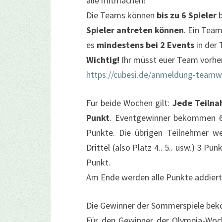
alle mitmachen!
Die Teams können
bis zu 6 Spieler
b
Spieler antreten können
. Ein Team
es
mindestens bei 2 Events
in der
Wichtig!
Ihr müsst euer Team vorhe
https://cubesi.de/anmeldung-team
Für beide Wochen gilt:
Jede Teilna
Punkt
. Eventgewinner bekommen 6 P
Punkte. Die übrigen Teilnehmer we
Drittel (also Platz 4.. 5.. usw.) 3 Pu
Punkt.
Am Ende werden alle Punkte addiert
Die Gewinner der Sommerspiele bek
Für den Gewinner der Olympia-Woch