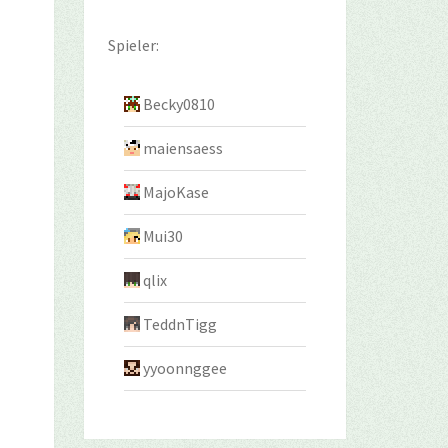
Spieler:
Becky0810
maiensaess
MajoKase
Mui30
qlix
TeddnTigg
yyoonnggee