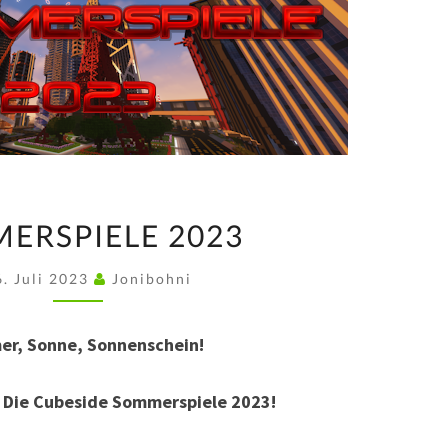
SOMMERSPIELE
ERSPIELE 2023
2023
6. Juli 2023
Jonibohni
r, Sonne, Sonnenschein!
:
Die Cubeside Sommerspiele 2023!