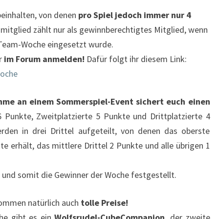
einhalten, von denen
pro Spiel jedoch immer nur 4
mitglied zählt nur als gewinnberechtigtes Mitglied, wenn
 Team-Woche eingesetzt wurde.
r
im Forum anmelden!
Dafür folgt ihr diesem Link:
woche
hme an einem Sommerspiel-Event sichert euch einen
unkte, Zweitplatzierte 5 Punkte und Drittplatzierte 4
rden in drei Drittel aufgeteilt, von denen das oberste
nkte erhält, das mittlere Drittel 2 Punkte und alle übrigen 1
 und somit die Gewinner der Woche festgestellt.
ommen natürlich auch
tolle Preise!
e gibt es ein
Wolfsrudel-CubeCompanion
, der zweite