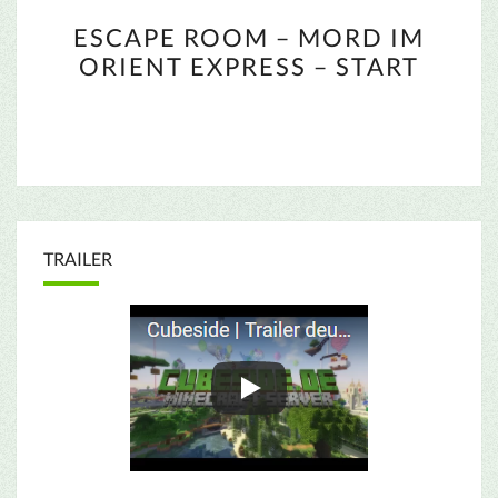
ESCAPE
ESCAPE ROOM – MORD IM
ROOM
ORIENT EXPRESS – START
–
MORD
IM
ORIENT
EXPRESS
–
START
TRAILER