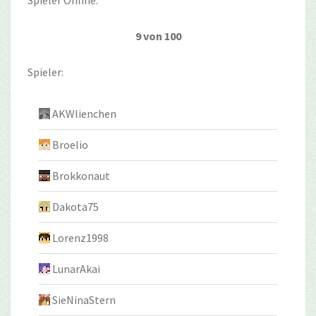
Spieler Online:
9 von 100
Spieler:
AKWlienchen
Broelio
Brokkonaut
Dakota75
Lorenz1998
LunarAkai
SieNinaStern