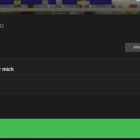
42
Inh
r mich