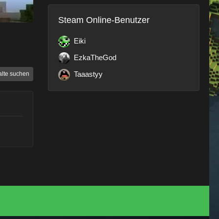
Steam Online-Benutzer
Eiki
EzkaTheGod
Taaastyy
alte suchen