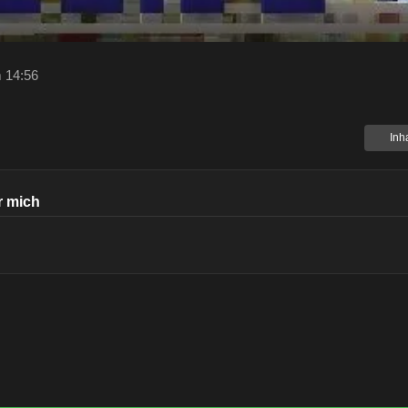
 14:56
Inh
r mich