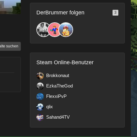
DerBrummer folgen
3
alte suchen
Steam Online-Benutzer
Brokkonaut
EzkaTheGod
FlexxiPvP
qlix
Sahand4TV