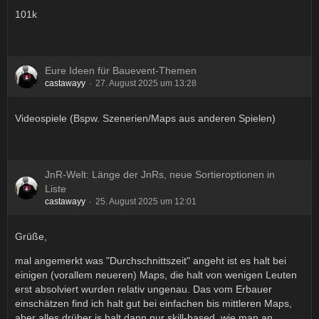
101k
Eure Ideen für Bauevent-Themen
castawayy
27. August 2025 um 13:28
Videospiele (Bspw. Szenerien/Maps aus anderen Spielen)
JnR-Welt: Länge der JnRs, neue Sortieroptionen in
Liste
castawayy
25. August 2025 um 12:01
Grüße,
mal angemerkt was "Durchschnittszeit" angeht ist es halt bei
einigen (vorallem neueren) Maps, die halt von wenigen Leuten
erst absolviert wurden relativ ungenau. Das vom Erbauer
einschätzen find ich halt gut bei einfachen bis mittleren Maps,
aber alles drüber is halt dann nur skill-based, wie man an