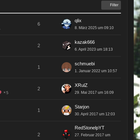
Filter
qlix
6
8. März 2025 um 09:10
1
kazak666
2
6. April 2023 um 18:13
schmuebi
1
1. Januar 2022 um 10:57
XRulZ
2
29. Mai 2017 um 16:09
5
Starjon
1
30. April 2017 um 12:03
RedStonelpYT
2
27. Februar 2017 um