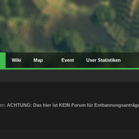
Wiki
Map
Event
User Statistiken
den.
ACHTUNG: Das hier ist KEIN Forum für Entbannungsanträg