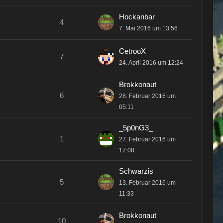
Hockanbar
4
7. Mai 2016 um 13:56
CetrooX
7
24. April 2016 um 12:24
Brokkonaut
6
28. Februar 2016 um
05:11
_5p0nG3_
1
27. Februar 2016 um
17:08
Schwarzis
5
13. Februar 2016 um
11:33
Brokkonaut
10