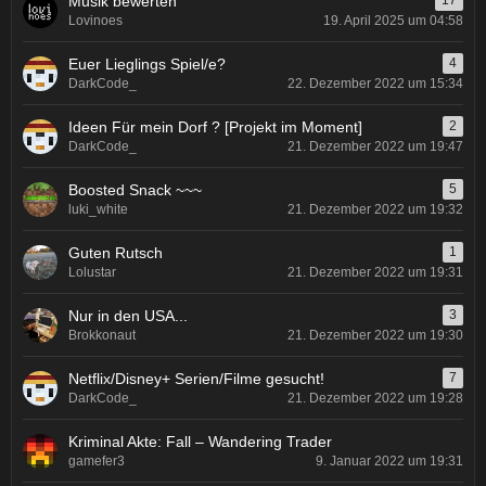
Musik bewerten
17
Lovinoes
19. April 2025 um 04:58
Euer Lieglings Spiel/e?
4
DarkCode_
22. Dezember 2022 um 15:34
Ideen Für mein Dorf ? [Projekt im Moment]
2
DarkCode_
21. Dezember 2022 um 19:47
Boosted Snack ~~~
5
luki_white
21. Dezember 2022 um 19:32
Guten Rutsch
1
Lolustar
21. Dezember 2022 um 19:31
Nur in den USA...
3
Brokkonaut
21. Dezember 2022 um 19:30
Netflix/Disney+ Serien/Filme gesucht!
7
DarkCode_
21. Dezember 2022 um 19:28
Kriminal Akte: Fall – Wandering Trader
gamefer3
9. Januar 2022 um 19:31