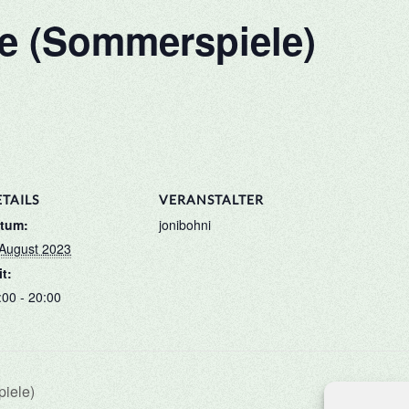
de (Sommerspiele)
TAILS
VERANSTALTER
tum:
jonibohni
 August 2023
it:
:00 - 20:00
iele)