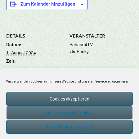
Zum Kalender hinzufügen
DETAILS
VERANSTALTER
Datum:
Sahand4TV
xImFunky
1. August 2024
Zeit:
19:00 - 20:00
Wir verwenden Cookies, um unsere Website und unseren Service zu optimieren.
Enderperl-Minigolf
Kamelrennen
Cookies akzeptieren
(Sommerspiele)
(Sommerspiele)
Nur funktionale Cookies
Einstellungen anzeigen
© 2026
|
Stolz präsentiert von
WordPress
|
Theme:
Nisarg