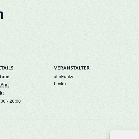
n
TAILS
VERANSTALTER
tum:
xImFunky
Levlox
April
it:
:00 - 20:00