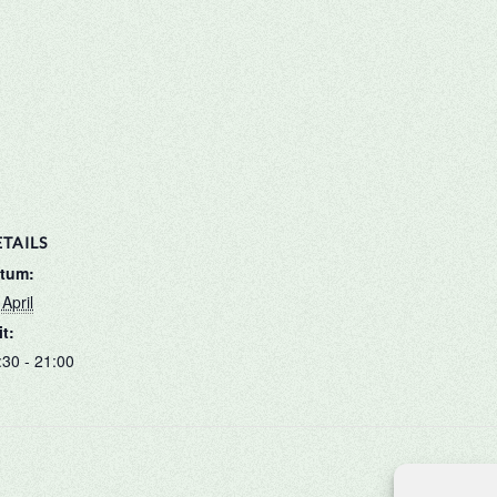
TAILS
tum:
April
it:
:30 - 21:00