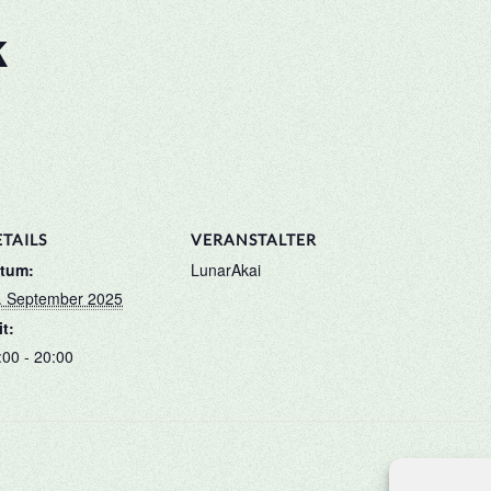
k
TAILS
VERANSTALTER
tum:
LunarAkai
. September 2025
it:
:00 - 20:00