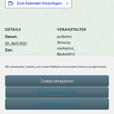
Zum Kalender hinzufügen
DETAILS
VERANSTALTER
Datum:
jonibohni
Simozzy
20. April 2021
markaroni_
Zeit:
Becky0810
19:00 - 20:00
Wir verwenden Cookies, um unsere Website und unseren Service zu optimieren.
Geburtstagsspiele – Colormatch
Geburtstagsspiele –
Cookies akzeptieren
Speedbau
Nur funktionale Cookies
Einstellungen anzeigen
© 2026
|
Stolz präsentiert von
WordPress
|
Theme:
Nisarg