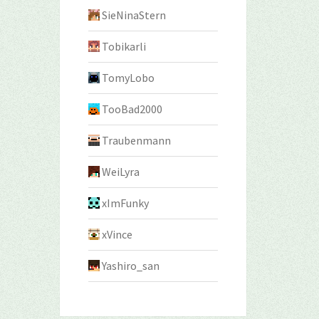
SieNinaStern
Tobikarli
TomyLobo
TooBad2000
Traubenmann
WeiLyra
xImFunky
xVince
Yashiro_san