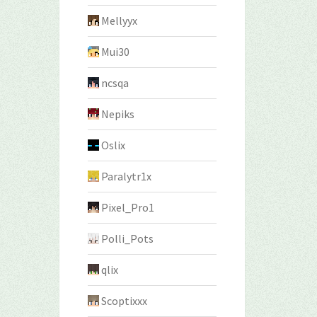
Mellyyx
Mui30
ncsqa
Nepiks
Oslix
Paralytr1x
Pixel_Pro1
Polli_Pots
qlix
Scoptixxx