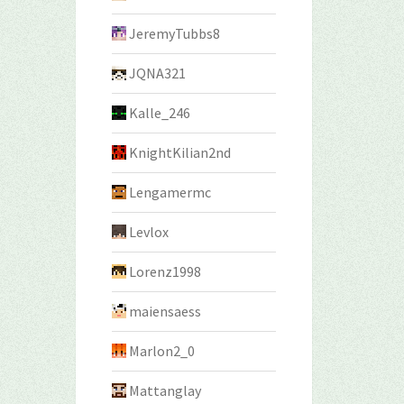
JeremyTubbs8
JQNA321
Kalle_246
KnightKilian2nd
Lengamermc
Levlox
Lorenz1998
maiensaess
Marlon2_0
Mattanglay