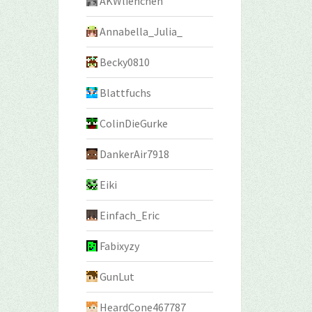
AKWlienchen
Annabella_Julia_
Becky0810
Blattfuchs
ColinDieGurke
DankerAir7918
Eiki
Einfach_Eric
Fabixyzy
GunLut
HeardCone467787